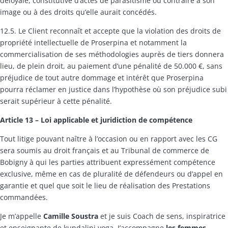
déloyale, constitutive d’actes de parasitisme ou contraire à son
image ou à des droits qu’elle aurait concédés.
12.5. Le Client reconnaît et accepte que la violation des droits de
propriété intellectuelle de Proserpina et notamment la
commercialisation de ses méthodologies auprès de tiers donnera
lieu, de plein droit, au paiement d’une pénalité de 50.000 €, sans
préjudice de tout autre dommage et intérêt que Proserpina
pourra réclamer en justice dans l’hypothèse où son préjudice subi
serait supérieur à cette pénalité.
Article 13 – Loi applicable et juridiction de compétence
Tout litige pouvant naître à l’occasion ou en rapport avec les CG
sera soumis au droit français et au Tribunal de commerce de
Bobigny à qui les parties attribuent expressément compétence
exclusive, même en cas de pluralité de défendeurs ou d’appel en
garantie et quel que soit le lieu de réalisation des Prestations
commandées.
Je m’appelle
Camille Soustra
et je suis Coach de sens, inspiratrice
et enseignante de kundalini yoga. J’accompagne
les femmes