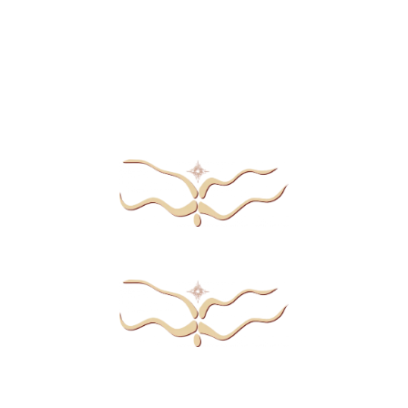
où les mots ne
suffisent plus.
La relation à l’autorité
la manière dont ton corps soutient ou freine ta
parole