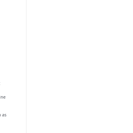
t
ine
u as