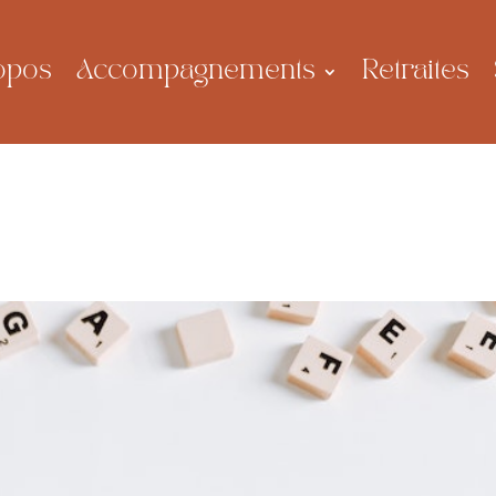
opos
Accompagnements
Retraites