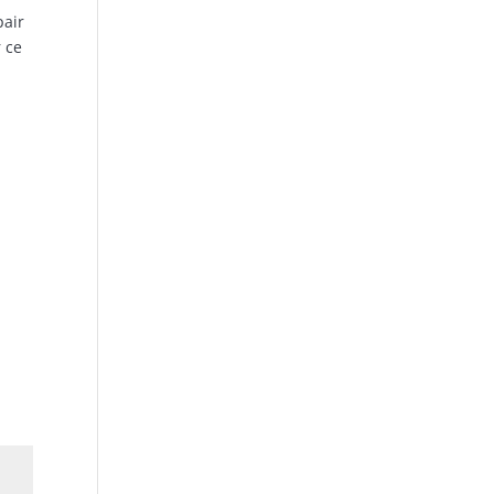
pair
r ce