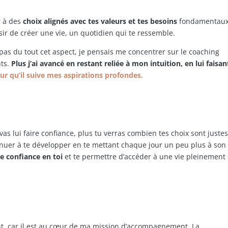
ir à des
choix alignés avec tes valeurs et tes besoins
fondamentaux
sir de créer une vie, un quotidien qui te ressemble.
pas du tout cet aspect, je pensais me concentrer sur le coaching
nts.
Plus j’ai avancé en restant reliée à mon intuition, en lui faisan
our qu’il suive mes aspirations profondes.
vas lui faire confiance, plus tu verras combien tes choix sont justes
inuer à te développer en te mettant chaque jour un peu plus à son
re confiance en toi
et te permettre d’accéder à une vie pleinement
int, car il est au cœur de ma mission d’accompagnement. La