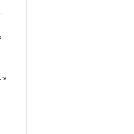
.
t
, te